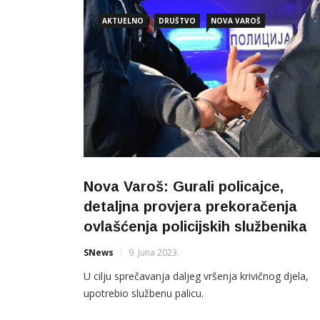
AKTUELNO
DRUŠTVO
NOVA VAROŠ
Nova Varoš: Gurali policajce,
detaljna provjera prekoračenja
ovlašćenja policijskih službenika
SNews
9. Juna 2023.
U cilјu sprečavanja dalјeg vršenja krivičnog djela,
upotrebio službenu palicu.