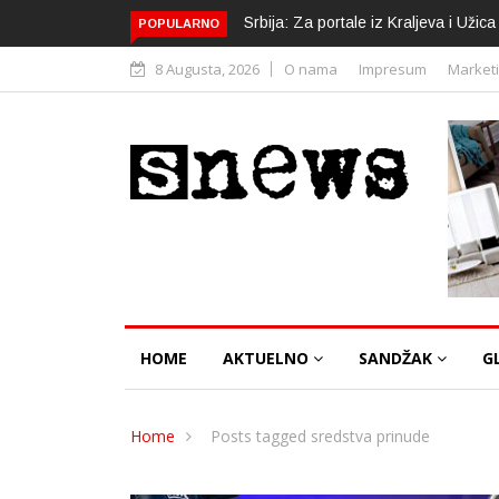
Srbija: Za portale iz Kraljeva i Uži
POPULARNO
8 Augusta, 2026
O nama
Impresum
Market
HOME
AKTUELNO
SANDŽAK
G
Home
Posts tagged sredstva prinude