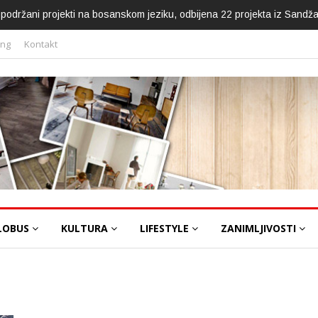
ca podržani projekti na bosanskom jeziku, odbijena 22 projekta iz Sandž
ing
Kontakt
LOBUS
KULTURA
LIFESTYLE
ZANIMLJIVOSTI