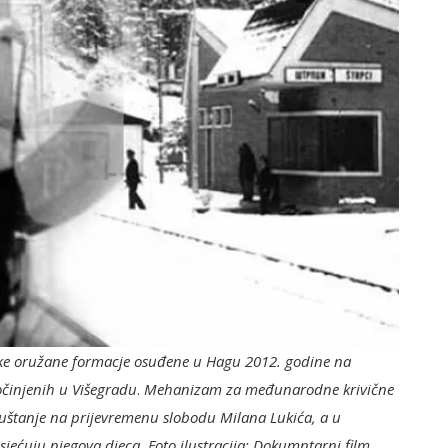
ske oružane formacje osuđene u Hagu 2012. godine na
očinjenih u Višegradu
.
Mehanizam za međunarodne krivične
uštanje na prijevremenu slobodu Milana Lukića, a u
jećuju njegova djeca. Foto ilustracija: Dokumntarni film