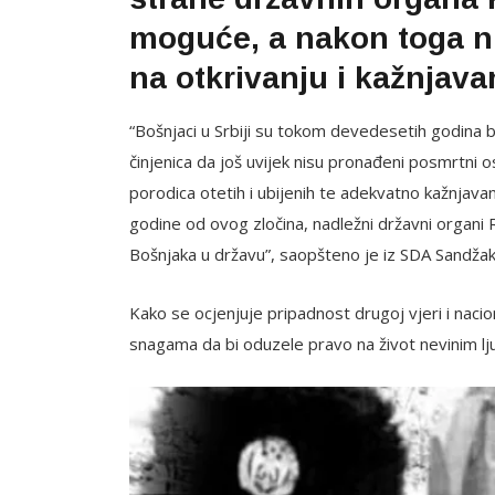
moguće, a nakon toga ni
na otkrivanju i kažnjava
“Bošnjaci u Srbiji su tokom devedesetih godina 
činjenica da još uvijek nisu pronađeni posmrtni o
porodica otetih i ubijenih te adekvatno kažnjavan
godine od ovog zločina, nadležni državni organi R
Bošnjaka u državu”, saopšteno je iz SDA Sandžak
Kako se ocjenjuje pripadnost drugoj vjeri i nacio
snagama da bi oduzele pravo na život nevinim lj