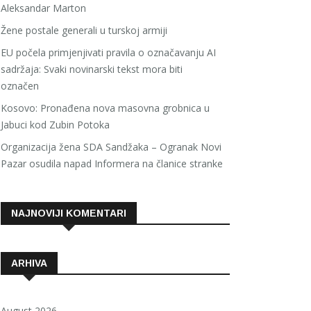
Aleksandar Marton
Žene postale generali u turskoj armiji
EU počela primjenjivati pravila o označavanju AI
sadržaja: Svaki novinarski tekst mora biti
označen
Kosovo: Pronađena nova masovna grobnica u
Jabuci kod Zubin Potoka
Organizacija žena SDA Sandžaka – Ogranak Novi
Pazar osudila napad Informera na članice stranke
NAJNOVIJI KOMENTARI
ARHIVA
August 2026