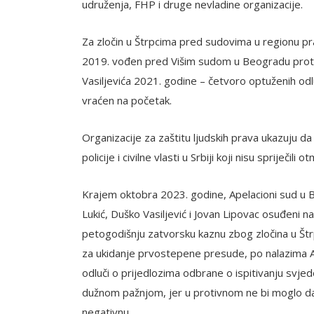
udruženja, FHP i druge nevladine organizacije.
Za zločin u Štrpcima pred sudovima u regionu pr
2019. vođen pred Višim sudom u Beogradu protiv
Vasiljevića 2021. godine – četvoro optuženih o
vraćen na početak.
Organizacije za zaštitu ljudskih prava ukazuju d
policije i civilne vlasti u Srbiji koji nisu spriječili 
Krajem oktobra 2023. godine, Apelacioni sud u
Lukić, Duško Vasiljević i Jovan Lipovac osuđeni 
petogodišnju zatvorsku kaznu zbog zločina u Št
za ukidanje prvostepene presude, po nalazima 
odluči o prijedlozima odbrane o ispitivanju svje
dužnom pažnjom, jer u protivnom ne bi moglo da 
negativnu.