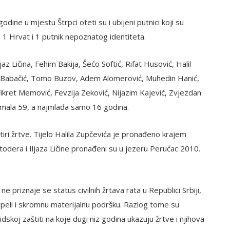
dine u mjestu Štrpci oteti su i ubijeni putnici koji su
, 1 Hrvat i 1 putnik nepoznatog identiteta.
az Ličina, Fehim Bakija, Šećo Softić, Rifat Husović, Halil
t Babačić, Tomo Buzov, Adem Alomerović, Muhedin Hanić,
Fikret Memović, Fevzija Zeković, Nijazim Kajević, Zvjezdan
e imala 59, a najmlađa samo 16 godina.
ri žrtve. Tijelo Halila Zupčevića je pronađeno krajem
todera i Iljaza Ličine pronađeni su u jezeru Perućac 2010.
 priznaje se status civilnih žrtava rata u Republici Srbiji,
trpeli i skromnu materijalnu podršku. Razlog tome su
koj zaštiti na koje dugi niz godina ukazuju žrtve i njihova