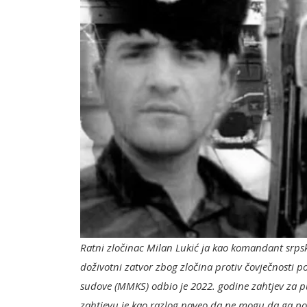
Ratni zločinac Milan Lukić ja kao komandant srp
doživotni zatvor zbog zločina protiv čovječnosti p
sudove (MMKS) odbio je 2022. godine zahtjev za p
zahtjevu je kao razlog naveo da ne mogu da ga pos