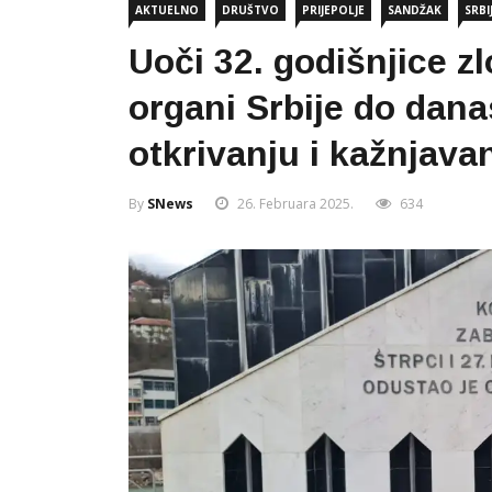
AKTUELNO
DRUŠTVO
PRIJEPOLJE
SANDŽAK
SRBI
Uoči 32. godišnjice z
organi Srbije do danas
otkrivanju i kažnjava
By
SNews
26. Februara 2025.
634