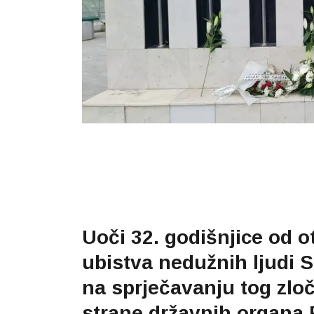
Uoči 32. godišnjice od 
ubistva nedužnih ljudi 
na sprječavanju tog zloč
strane državnih organa R