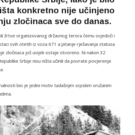
šta konkretno nije učinjeno
nju zločinaca sve do danas.
bili žrtve organizovanog državnog terora čemu svjedoči i
staci svih otetih iz voza 671 a pitanje rješavanja statusa
je zločinaca još uvijek ostaje otvoreno. Ni nakon 32
epublike Srbije nisu ništa učinili da povrate povjerenje
a.
nalnosti bio je jedini motiv tadašnjim srpskim oružanim
udima.