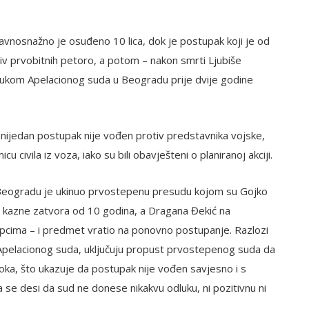
avnosnažno je osuđeno 10 lica, dok je postupak koji je od
 prvobitnih petoro, a potom – nakon smrti Ljubiše
dlukom Apelacionog suda u Beogradu prije dvije godine
a nijedan postupak nije vođen protiv predstavnika vojske,
otmicu civila iz voza, iako su bili obavješteni o planiranoj akciji.
 Beogradu je ukinuo prvostepenu presudu kojom su Gojko
na kazne zatvora od 10 godina, a Dragana Đekić na
rpcima – i predmet vratio na ponovno postupanje. Razlozi
Apelacionog suda, uključuju propust prvostepenog suda da
doka, što ukazuje da postupak nije vođen savjesno i s
se desi da sud ne donese nikakvu odluku, ni pozitivnu ni