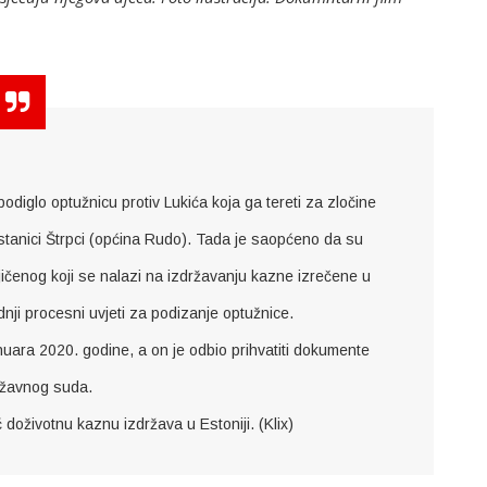
diglo optužnicu protiv Lukića koja ga tereti za zločine
stanici Štrpci (općina Rudo). Tada je saopćeno da su
jičenog koji se nalazi na izdržavanju kazne izrečene u
nji procesni uvjeti za podizanje optužnice.
uara 2020. godine, a on je odbio prihvatiti dokumente
žavnog suda.
doživotnu kaznu izdržava u Estoniji. (Klix)