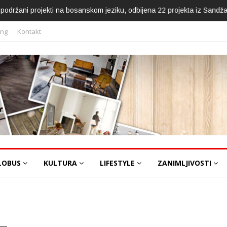
ca podržani projekti na bosanskom jeziku, odbijena 22 projekta iz Sandž
ing
Kontakt
LOBUS
KULTURA
LIFESTYLE
ZANIMLJIVOSTI