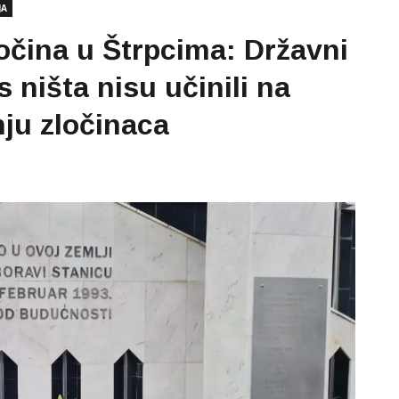
JA
ločina u Štrpcima: Državni
 ništa nisu učinili na
nju zločinaca