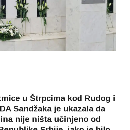
otmice u Štrpcima kod Rudog i
SDA Sandžaka je ukazala da
ina nije ništa učinjeno od
epublike Srbije, iako je bilo