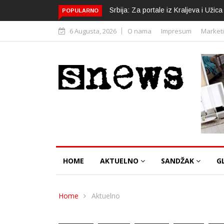
Srbija: Za portale iz Kraljeva i Uži
POPULARNO
6 Augusta, 2026
O nama
Impresum
Market
HOME
AKTUELNO
SANDŽAK
G
Home
Aktuelno