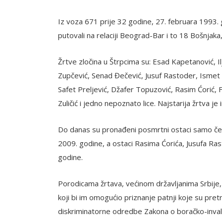
Iz voza 671 prije 32 godine, 27. februara 1993. go
putovali na relaciji Beograd-Bar i to 18 Bošnjaka
Žrtve zločina u Štrpcima su: Esad Kapetanović, Ilj
Zupčević, Senad Đečević, Jusuf Rastoder, Isme
Safet Preljević, Džafer Topuzović, Rasim Ćorić, 
Zuličić i jedno nepoznato lice. Najstarija žrtva j
Do danas su pronađeni posmrtni ostaci samo četi
2009. godine, a ostaci Rasima Ćorića, Jusufa Ras
godine.
Porodicama žrtava, većinom državljanima Srbije, ne
koji bi im omogućio priznanje patnji koje su pre
diskriminatorne odredbe Zakona o boračko-invalids