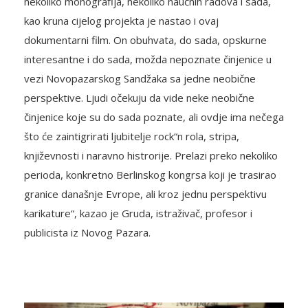
nekoliko monografija, nekoliko naučnih radova i sada,
kao kruna cijelog projekta je nastao i ovaj
dokumentarni film. On obuhvata, do sada, opskurne
interesantne i do sada, možda nepoznate činjenice u
vezi Novopazarskog Sandžaka sa jedne neobične
perspektive. Ljudi očekuju da vide neke neobične
činjenice koje su do sada poznate, ali ovdje ima nečega
što će zaintigrirati ljubitelje rock“n rola, stripa,
književnosti i naravno histrorije. Prelazi preko nekoliko
perioda, konkretno Berlinskog kongrsa koji je trasirao
granice današnje Evrope, ali kroz jednu perspektivu
karikature“, kazao je Gruda, istraživač, profesor i
publicista iz Novog Pazara.