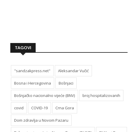
TAGOVI
"sandzakpress.net"
Aleksandar Vučić
Bosna i Hercegovina
Bošnjaci
Bošnjačko nacionalno vijeće (BNV)
broj hospitalizovanih
covid
COVID-19
Crna Gora
Dom zdravlja u Novom Pazaru