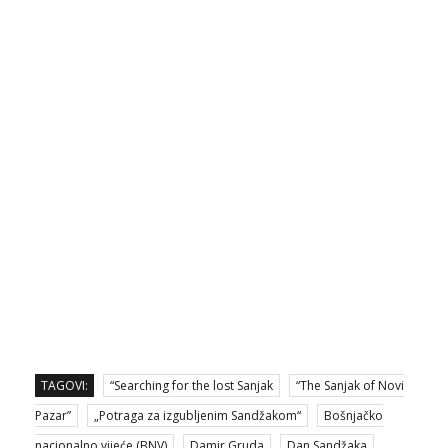
TAGOVI:
“Searching for the lost Sanjak
“The Sanjak of Novi
Pazar”
„Potraga za izgubljenim Sandžakom“
Bošnjačko
nacionalno vijeće (BNV)
Damir Gruda
Dan Sandžaka