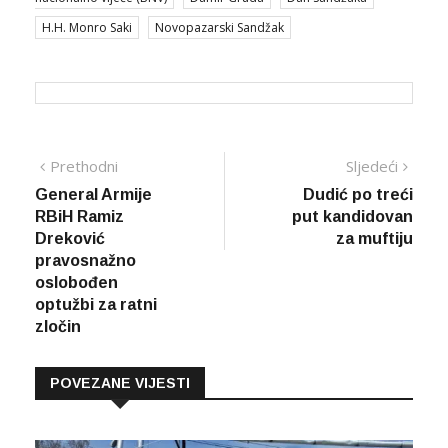
H.H. Monro Saki
Novopazarski Sandžak
Navigacija
Prethodna
Sljed
Prethodni
Sljedeći
vijest
vijes
General Armije
Dudić po treći
članaka
RBiH Ramiz
put kandidovan
Dreković
za muftiju
pravosnažno
oslobođen
optužbi za ratni
zločin
POVEZANE VIJESTI