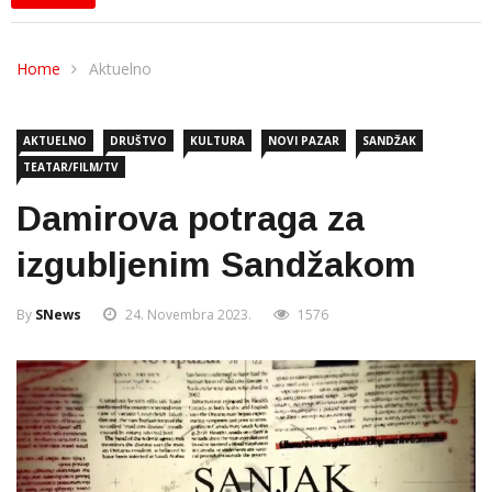
Home
Aktuelno
AKTUELNO
DRUŠTVO
KULTURA
NOVI PAZAR
SANDŽAK
TEATAR/FILM/TV
Damirova potraga za
izgubljenim Sandžakom
By
SNews
24. Novembra 2023.
1576