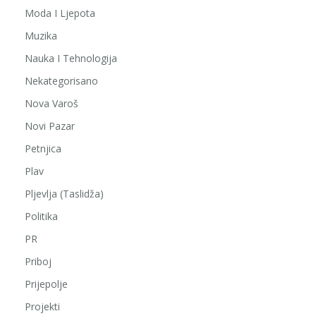
Moda I Ljepota
Muzika
Nauka I Tehnologija
Nekategorisano
Nova Varoš
Novi Pazar
Petnjica
Plav
Pljevlja (Taslidža)
Politika
PR
Priboj
Prijepolje
Projekti