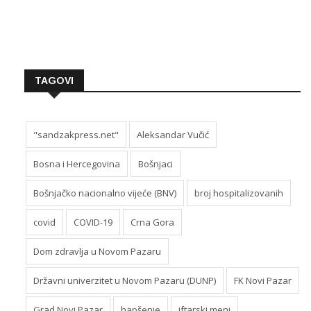
TAGOVI
"sandzakpress.net"
Aleksandar Vučić
Bosna i Hercegovina
Bošnjaci
Bošnjačko nacionalno vijeće (BNV)
broj hospitalizovanih
covid
COVID-19
Crna Gora
Dom zdravlja u Novom Pazaru
Državni univerzitet u Novom Pazaru (DUNP)
FK Novi Pazar
Grad Novi Pazar
hapšenje
iftarski meni