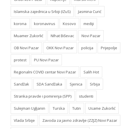
Islamska zajednica u Srbiji (IZuS)
Jasmina Curić
korona
koronavirus
Kosovo
mediji
Muamer Zukorlić
NIhat Biševac
Novi Pazar
OB Novi Pazar
OKK Novi Pazar
policija
Prijepolje
protest
PU Novi Pazar
Regionalni COVID centar Novi Pazar
Salih Hot
Sandžak
SDA Sandžaka
Sjenica
Srbija
Stranka pravde i pomirenja (SPP)
studenti
Sulejman Ugljanin
Turska
Tutin
Usame Zukorlić
Vlada Srbije
Zavoda za javno zdravlje (ZZJZ) Novi Pazar