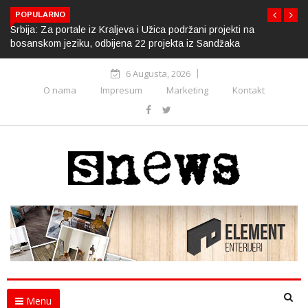
POPULARNO
Srbija: Za portale iz Kraljeva i Užica podržani projekti na
bosanskom jeziku, odbijena 22 projekta iz Sandžaka
6 Augusta, 2026
O nama
Impresum
Marketing
Kontakt
Menu