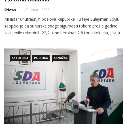
SNews
1. Februara 2022.
Ministar unutrašnjih poslova Republike Turkiye Suleyman Soylu
saopćio je da su turske snage sigurnosti tokom prošle godine
zaplijenile rekordnih 22,2 tone heroina i 2,8 tona kokaina, javlja
Anadolu Agency (AA). Resorni turski ministar Soylu u Antaliji je
prisustvovao sastanku na kojem su
AKTUELNO
POLITIKA
SANDŽAK