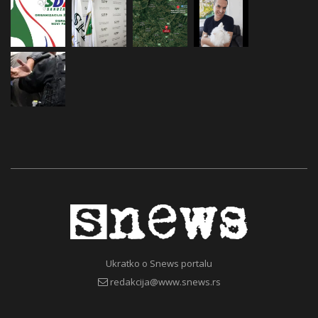
Ukratko o Snews portalu
redakcija@www.snews.rs