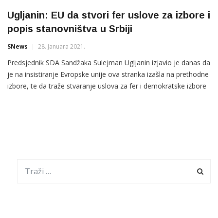
Ugljanin: EU da stvori fer uslove za izbore i
popis stanovništva u Srbiji
SNews
28. Januara 2021.
Predsjednik SDA Sandžaka Sulejman Ugljanin izjavio je danas da
je na insistiranje Evropske unije ova stranka izašla na prethodne
izbore, te da traže stvaranje uslova za fer i demokratske izbore
kako bi građani slobodno izrazili svoju volju. On je ukazao da je
ovogodišnji popis stanovništva veoma važan za Bošnjake i
potsjetio da je na prethodnom […]