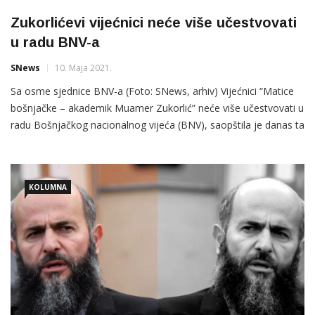
Zukorlićevi vijećnici neće više učestvovati
u radu BNV-a
SNews
10. Maja 2021.
Sa osme sjednice BNV-a (Foto: SNews, arhiv) Vijećnici “Matice
bošnjačke – akademik Muamer Zukorlić” neće više učestvovati u
radu Bošnjačkog nacionalnog vijeća (BNV), saopštila je danas ta
lista, objavio je Radio Stoplus. U saopštenju se navodi da su se
na taj korak odlučili jer “vladajuća većina, koju čine vijećnici SDA
i SDP, nastavlja sa zloupotrebom […]
KOLUMNA