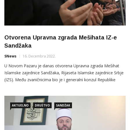
Otvorena Upravna zgrada Mešihata IZ-e
Sandžaka
SNews
16. Decembra 2022.
U Novom Pazaru je danas otvorena Upravna zgrada Mešihat
Islamske zajednice Sandžaka, Rijaseta Islamske zajednice Srbje
(IZS). Među zvaničnicima bio je i generalni konzul Republike
Turske u Novom Pazaru Bašar Bašol, narodni poslanik Enis
Imamović kao i veliki broj građana Sandžaka i imama i
službenika Mešihat IZ-e Sandžaka. Prisutnima se obratio
AKTUELNO
DRUŠTVO
SANDŽAK
potpredsjednik Dijaneta