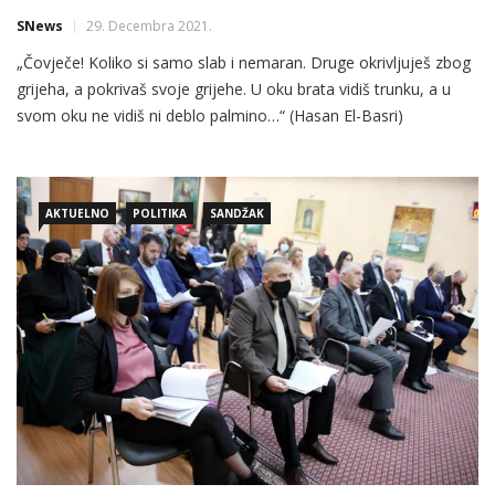
SNews
29. Decembra 2021.
„Čovječe! Koliko si samo slab i nemaran. Druge okrivljuješ zbog
grijeha, a pokrivaš svoje grijehe. U oku brata vidiš trunku, a u
svom oku ne vidiš ni deblo palmino…“ (Hasan El-Basri)
Petnaesta je godina od podjele islamske zajednice na dvije
institucije: Islamsku zajednicu Srbije (IZS) i Islamsku zajednicu u
Srbiji (IZuS). Svo vrijeme podjele postoji […]
AKTUELNO
POLITIKA
SANDŽAK