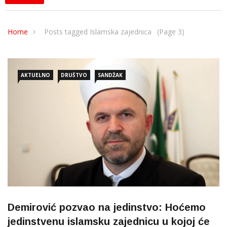
Home
Posts tagged Islamska zajednica
(Page 3)
AKTUELNO
DRUŠTVO
SANDŽAK
Demirović pozvao na jedinstvo: Hoćemo
jedinstvenu islamsku zajednicu u kojoj će