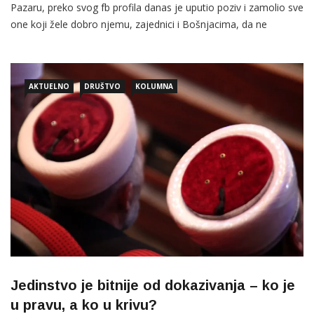
Pazaru, preko svog fb profila danas je uputio poziv i zamolio sve
one koji žele dobro njemu, zajednici i Bošnjacima, da ne
potpiruju nove razdore. “Esselamu alejkum!Draga braćo i
cijenjene sestre, drage džematlije, svi znamo da je muftija
Mevlud ef. Dudić legalni muftija naše zajednice i […]
AKTUELNO
DRUŠTVO
KOLUMNA
Jedinstvo je bitnije od dokazivanja – ko je
u pravu, a ko u krivu?