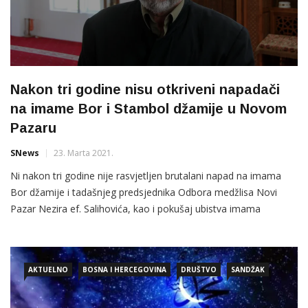
Nakon tri godine nisu otkriveni napadači
na imame Bor i Stambol džamije u Novom
Pazaru
SNews
23. Marta 2021.
Ni nakon tri godine nije rasvjetljen brutalani napad na imama
Bor džamije i tadašnjeg predsjednika Odbora medžlisa Novi
Pazar Nezira ef. Salihovića, kao i pokušaj ubistva imama
Stambol džamije, bivšeg muftije sandžačkog Hasiba ef.
Suljovića. Srbijansko Ministarstvo unutrašnjih poslova i
Tužilaštvo nisu do danas saopštili ko su vinovnici i nalagodavci
AKTUELNO
BOSNA I HERCEGOVINA
DRUŠTVO
SANDŽAK
ovih napada, kao ni