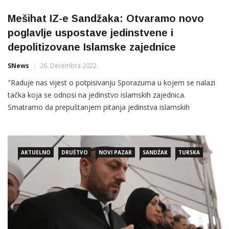
Mešihat IZ-e Sandžaka: Otvaramo novo
poglavlje uspostave jedinstvene i
depolitizovane Islamske zajednice
SNews
26. Decembra 2022.
"Raduje nas vijest o potpisivanju Sporazuma u kojem se nalazi
tačka koja se odnosi na jedinstvo islamskih zajednica.
Smatramo da prepuštanjem pitanja jedinstva islamskih
zajednica njihovim članovima, rukovodstvu i vrhovnim
institucijama Rijaseta IZ BiH i Dijaneta Republike Turske,
otvaramo novo poglavlje uspostave jedinstvene i depolitizovane
AKTUELNO
DRUŠTVO
NOVI PAZAR
SANDŽAK
TURSKA
Islamske zajednice koja će