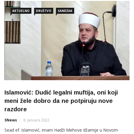
rješavanju, konačno, ovog problema“, poručio je muftija
AKTUELNO
DRUŠTVO
SANDŽAK
Halitović.
Islamović: Dudić legalni muftija, oni koji
meni žele dobro da ne potpiruju nove
razdore
SNews
8. Januara 2022.
Sead ef. Islamović, imam Hadži Mehove džamije u Novom