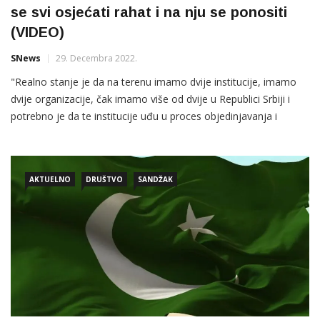
se svi osjećati rahat i na nju se ponositi
(VIDEO)
SNews
29. Decembra 2022.
"Realno stanje je da na terenu imamo dvije institucije, imamo
dvije organizacije, čak imamo više od dvije u Republici Srbiji i
potrebno je da te institucije uđu u proces objedinjavanja i
formiranja jedinstvene islamske zajednice svih muslimana koji
žive na teritoriji Republike Srbije. U tom
AKTUELNO
DRUŠTVO
SANDŽAK