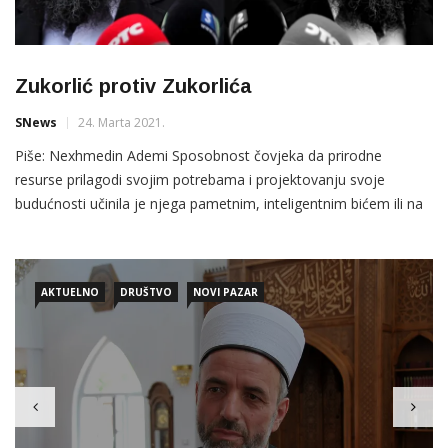
Zukorlić protiv Zukorlića
SNews
24. Marta 2021.
Piše: Nexhmedin Ademi Sposobnost čovjeka da prirodne
resurse prilagodi svojim potrebama i projektovanju svoje
budućnosti učinila je njega pametnim, inteligentnim bićem ili na
drugi način poznatim kao homo sapiens, za razliku od drugih
bića koja sve što u prirodi nađu koriste samo kako bipreživjela i
ispunila najsonovnije biološke potrebe. Homo sapiens je
AKTUELNO
DRUŠTVO
NOVI PAZAR
političko biće