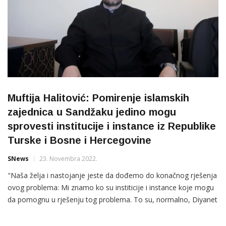
Muftija Halitović: Pomirenje islamskih
zajednica u Sandžaku jedino mogu
sprovesti institucije i instance iz Republike
Turske i Bosne i Hercegovine
SNews
23. Novembra 2022.
"Naša želja i nastojanje jeste da dođemo do konačnog rješenja
ovog problema: Mi znamo ko su institicije i instance koje mogu
da pomognu u rješenju tog problema. To su, normalno, Diyanet
Republike Turske kao i Rijaset Islamske zajednice u Bosni i
Hercegovini. Oni moraju biti prisutni i povest tu inicijativu u