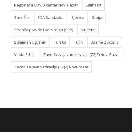
Regionalni COVID centar Novi Pazar
Salih Hot
Sandžak
SDA Sandžaka
Sjenica
Srbija
Stranka pravde i pomirenja (SPP)
studenti
Sulejman Ugljanin
Turska
Tutin
Usame Zukorlić
Vlada Srbije
Zavoda za javno zdravlje (ZZJZ) Novi Pazar
Zavod za javno zdravlje (ZZJZ) Novi Pazar