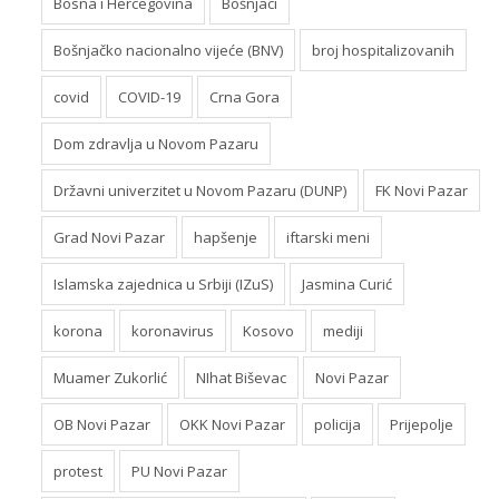
Bosna i Hercegovina
Bošnjaci
Bošnjačko nacionalno vijeće (BNV)
broj hospitalizovanih
covid
COVID-19
Crna Gora
Dom zdravlja u Novom Pazaru
Državni univerzitet u Novom Pazaru (DUNP)
FK Novi Pazar
Grad Novi Pazar
hapšenje
iftarski meni
Islamska zajednica u Srbiji (IZuS)
Jasmina Curić
korona
koronavirus
Kosovo
mediji
Muamer Zukorlić
NIhat Biševac
Novi Pazar
OB Novi Pazar
OKK Novi Pazar
policija
Prijepolje
protest
PU Novi Pazar