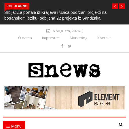
POPULARNO
Srbija: Za portale iz Kraljeva i Užica podržani projekti na
bosanskom jeziku, odbijena 22 projekta iz Sandžaka
6 Augusta, 2026
O nama
Impresum
Marketing
Kontakt
Menu