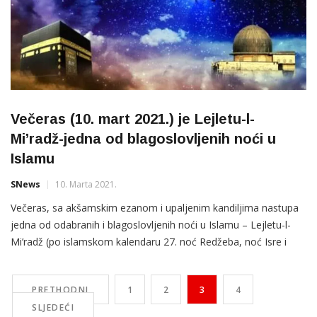
Večeras (10. mart 2021.) je Lejletu-l-
Mi’radž-jedna od blagoslovljenih noći u
Islamu
SNews
10. Marta 2021.
Večeras, sa akšamskim ezanom i upaljenim kandiljima nastupa
jedna od odabranih i blagoslovljenih noći u Islamu – Lejletu-l-
Mi’radž (po islamskom kalendaru 27. noć Redžeba, noć Isre i
Mi’radža). “U ovoj noći je Božiji poslanik hz. Muhammed a.s. na
krilatoj životinji iz Dženneta po imenu Burak predvođen
PRETHODNI
1
2
3
4
melekom hz. Džebrailom a.s. u jednom času noći
SLJEDEĆI